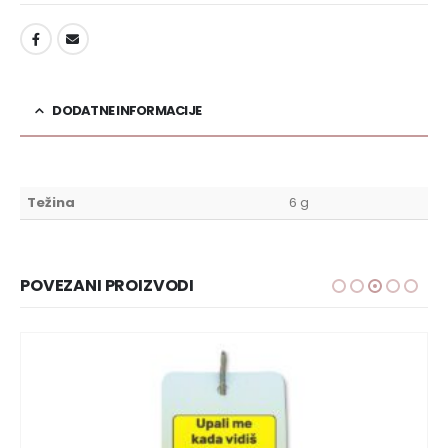
DODAJ U LISTU ŽELJA
DODATNE INFORMACIJE
Težina
6 g
POVEZANI PROIZVODI