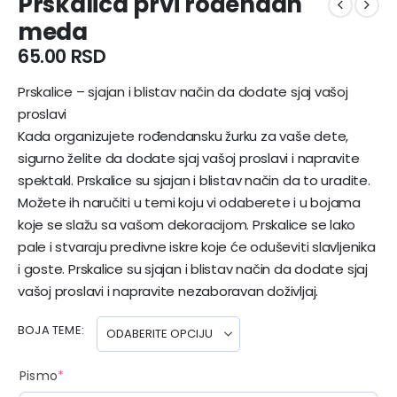
Prskalica prvi rođendan
meda
65.00
RSD
Prskalice – sjajan i blistav način da dodate sjaj vašoj
proslavi
Kada organizujete rođendansku žurku za vaše dete,
sigurno želite da dodate sjaj vašoj proslavi i napravite
spektakl. Prskalice su sjajan i blistav način da to uradite.
Možete ih naručiti u temi koju vi odaberete i u bojama
koje se slažu sa vašom dekoracijom. Prskalice se lako
pale i stvaraju predivne iskre koje će oduševiti slavljenika
i goste. Prskalice su sjajan i blistav način da dodate sjaj
vašoj proslavi i napravite nezaboravan doživljaj.
BOJA TEME
Pismo
*