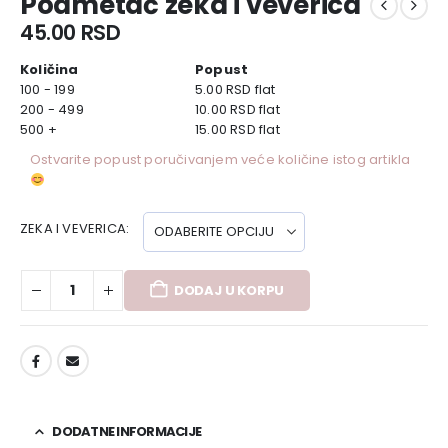
Podmetač zeka i veverica
45.00
RSD
Količina
Popust
100 - 199
5.00
RSD
flat
200 - 499
10.00
RSD
flat
500 +
15.00
RSD
flat
Ostvarite popust poručivanjem veće količine istog artikla
ZEKA I VEVERICA
DODAJ U KORPU
DODAJ U LISTU ŽELJA
DODATNE INFORMACIJE