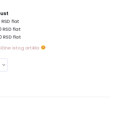
ust
0
RSD
flat
00
RSD
flat
00
RSD
flat
čine istog artikla