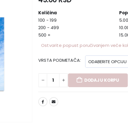
Količina
Pop
100 - 199
5.0
200 - 499
10.
500 +
15.
Ostvarite popust poručivanjem veće koli
VRSTA PODMETAČA
DODAJ U KORPU
DODAJ U LISTU ŽELJA