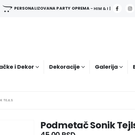
PERSONALIZOVANA PARTY OPREMA
- HIM & I |
ačke i Dekor
Dekoracije
Galerija
K TEJLS
Podmetač Sonik Tejl
45.00
RSD