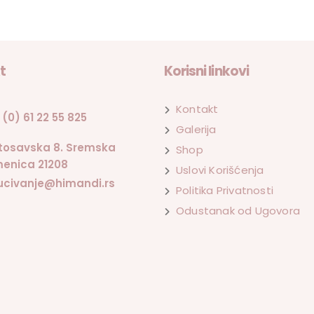
t
Korisni linkovi
Kontakt
 (0) 61 22 55 825
Galerija
tosavska 8. Sremska
Shop
enica 21208
Uslovi Korišćenja
ucivanje@himandi.rs
Politika Privatnosti
Odustanak od Ugovora