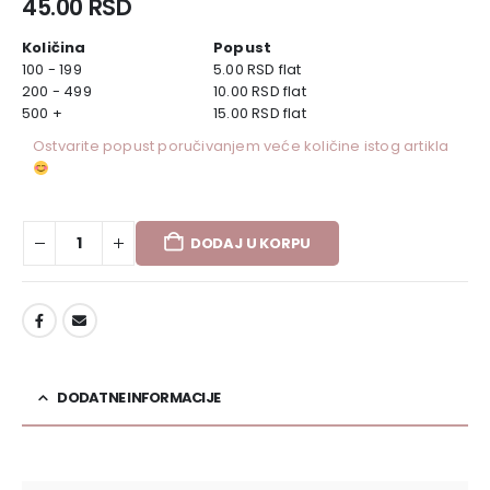
45.00
RSD
Količina
Popust
100 - 199
5.00
RSD
flat
200 - 499
10.00
RSD
flat
500 +
15.00
RSD
flat
Ostvarite popust poručivanjem veće količine istog artikla
DODAJ U KORPU
DODAJ U LISTU ŽELJA
DODATNE INFORMACIJE