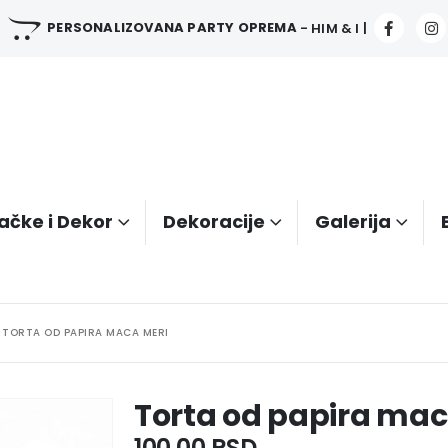
PERSONALIZOVANA PARTY OPREMA
- HIM & I |
ačke i Dekor
Dekoracije
Galerija
TORTA OD PAPIRA MACA MERI
Torta od papira mac
100.00
RSD