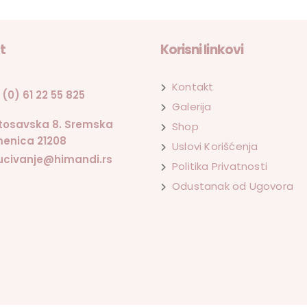
t
Korisni linkovi
Kontakt
 (0) 61 22 55 825
Galerija
tosavska 8. Sremska
Shop
enica 21208
Uslovi Korišćenja
ucivanje@himandi.rs
Politika Privatnosti
Odustanak od Ugovora