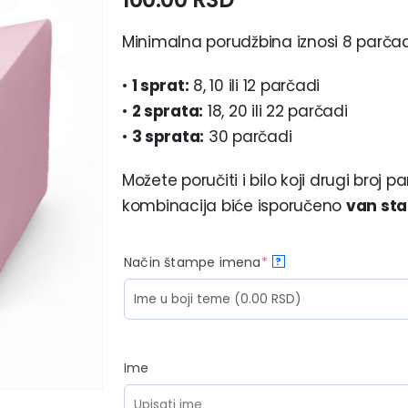
Minimalna porudžbina iznosi 8 parča
•
1 sprat:
8, 10 ili 12 parčadi
•
2 sprata:
18, 20 ili 22 parčadi
•
3 sprata:
30 parčadi
Možete poručiti i bilo koji drugi broj
kombinacija biće isporučeno
van sta
Način štampe imena
*
?
Ime