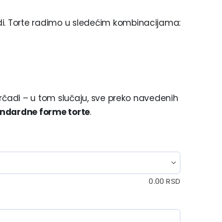
di. Torte radimo u sledećim kombinacijama:
 parčadi – u tom slučaju, sve preko navedenih
ndardne forme torte
.
0.00
RSD