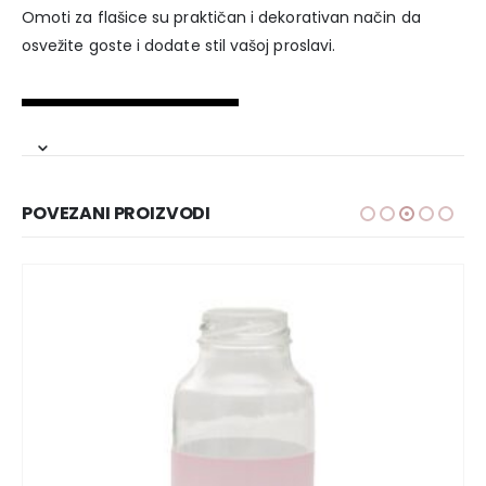
Omoti za flašice su praktičan i dekorativan način da
osvežite goste i dodate stil vašoj proslavi.
POVEZANI PROIZVODI