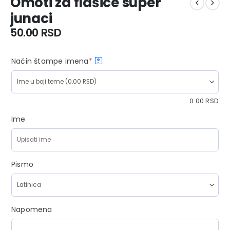
Omoti za flašice super
junaci
50.00
RSD
Način štampe imena
*
?
0.00
RSD
Ime
Pismo
Napomena