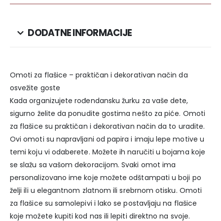
DODATNE INFORMACIJE
Omoti za flašice – praktičan i dekorativan način da
osvežite goste
Kada organizujete rođendansku žurku za vaše dete,
sigurno želite da ponudite gostima nešto za piće. Omoti
za flašice su praktičan i dekorativan način da to uradite.
Ovi omoti su napravljani od papira i imaju lepe motive u
temi koju vi odaberete. Možete ih naručiti u bojama koje
se slažu sa vašom dekoracijom. Svaki omot ima
personalizovano ime koje možete odštampati u boji po
želji ili u elegantnom zlatnom ili srebrnom otisku. Omoti
za flašice su samolepivi i lako se postavljaju na flašice
koje možete kupiti kod nas ili lepiti direktno na svoje.