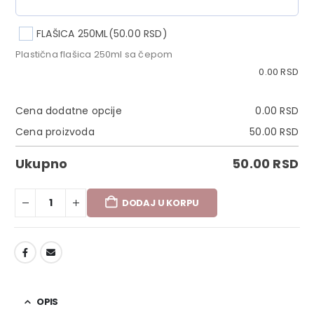
FLAŠICA 250ML
(50.00 RSD)
Plastična flašica 250ml sa čepom
0.00
RSD
Cena dodatne opcije
0.00
RSD
Cena proizvoda
50.00
RSD
Ukupno
50.00
RSD
DODAJ U KORPU
DODAJ U LISTU ŽELJA
OPIS