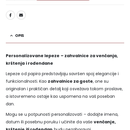
DODAJ U LISTU ŽELJA
OPIS
Personalizovane lepeze – zahvalnice za venčanja,
krštenja i rođendane
Lepeze od papira predstavljaju savršen spoj elegancije i
funkcionalnosti. Kao
zahvalnice za goste
, one su
originalan i praktičan detalj koji osvežava tokom proslave,
a istovremeno ostaje kao uspomena na vaš poseban
dan.
Mogu se u potpunosti personalizovati – dodajte imena,
datum ili posebnu poruku i učinite da vaše
venčanje,
krštenje ili rođendan
budu nezaboravni.