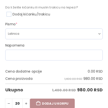
Da li želite kićanku ili muslin trakicu na lepezi?
Dodaj kićanku/trakicu
Pismo
*
Napomena
Cena dodatne opcije
0.00
RSD
980.00
RSD
Cena proizvoda
1,400.00 RSD
980.00
RSD
Ukupno
1,400.00 RSD
DODAJ U KORPU