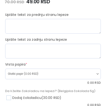
49.00
RSD
70.00
RSD
Upišite tekst za prednju stranu lepeze
Upišite tekst za zadnju stranu lepeze
Vrsta papira
*
0.00
RSD
Da li želite čokoladicu na lepezi? (Belgijska čokolada 5g)
Dodaj čokoladicu
(30.00 RSD)
0.00
RSD