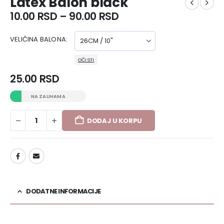
Latex Balon black
10.00
RSD
–
90.00
RSD
VELIČINA BALONA
OČISTI
25.00
RSD
NA ZALIHAMA
DODAJ U KORPU
DODAJ U LISTU ŽELJA
DODATNE INFORMACIJE