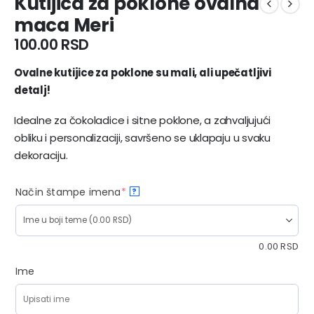
Kutijica za poklone ovalna
maca Meri
100.00
RSD
Ovalne kutijice za poklone su mali, ali upečatljivi
detalj!
Idealne za čokoladice i sitne poklone, a zahvaljujući
obliku i personalizaciji, savršeno se uklapaju u svaku
dekoraciju.
Način štampe imena
*
?
0.00
RSD
Ime