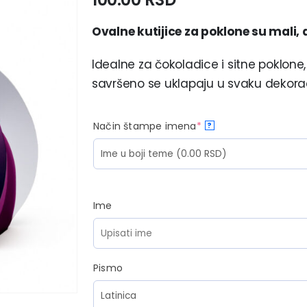
Ovalne kutijice za poklone su mali, al
Idealne za čokoladice i sitne poklone, a
savršeno se uklapaju u svaku dekorac
Način štampe imena
*
?
Ime
Pismo