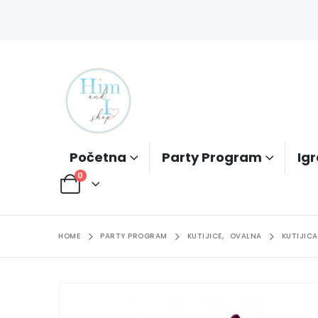
Početna
Party Program
Igr
0
HOME
PARTY PROGRAM
KUTIJICE
,
OVALNA
KUTIJIC