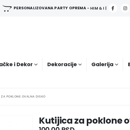
PERSONALIZOVANA PARTY OPREMA
- HIM & I |
ačke i Dekor
Dekoracije
Galerija
A ZA POKLONE OVALNA DISKO
Kutijica za poklone 
100.00
RSD