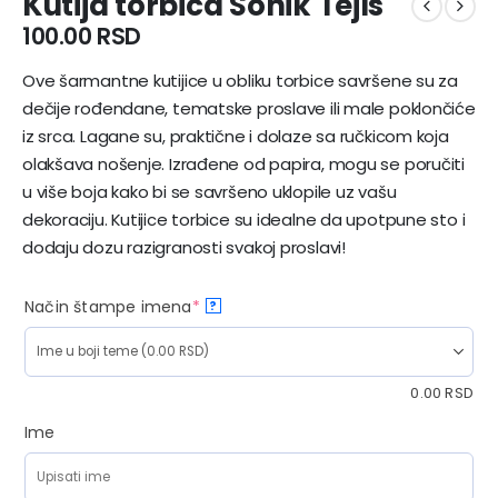
Kutija torbica Sonik Tejls
100.00
RSD
Ove šarmantne kutijice u obliku torbice savršene su za
dečije rođendane, tematske proslave ili male poklončiće
iz srca. Lagane su, praktične i dolaze sa ručkicom koja
olakšava nošenje. Izrađene od papira, mogu se poručiti
u više boja kako bi se savršeno uklopile uz vašu
dekoraciju. Kutijice torbice su idealne da upotpune sto i
dodaju dozu razigranosti svakoj proslavi!
Način štampe imena
*
?
0.00
RSD
Ime