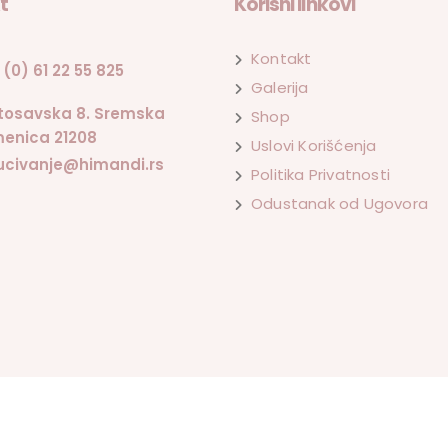
t
Korisni linkovi
Kontakt
 (0) 61 22 55 825
Galerija
tosavska 8. Sremska
Shop
enica 21208
Uslovi Korišćenja
ucivanje@himandi.rs
Politika Privatnosti
Odustanak od Ugovora