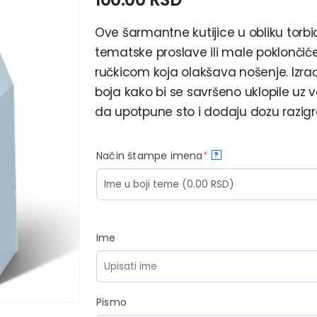
Ove šarmantne kutijice u obliku torb
tematske proslave ili male poklončiće 
ručkicom koja olakšava nošenje. Izra
boja kako bi se savršeno uklopile uz v
da upotpune sto i dodaju dozu razigra
Način štampe imena
*
?
Ime
Pismo