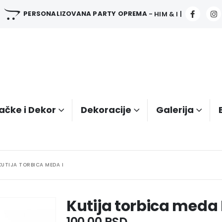
PERSONALIZOVANA PARTY OPREMA
- HIM & I |
ačke i Dekor
Dekoracije
Galerija
KUTIJA TORBICA MEDA I
Kutija torbica meda 
100.00
RSD