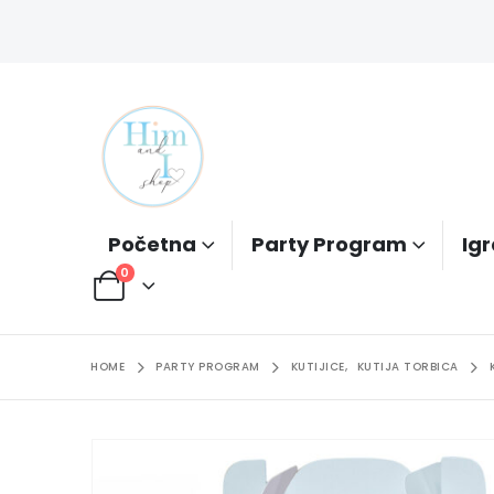
Početna
Party Program
Igr
0
HOME
PARTY PROGRAM
KUTIJICE
,
KUTIJA TORBICA