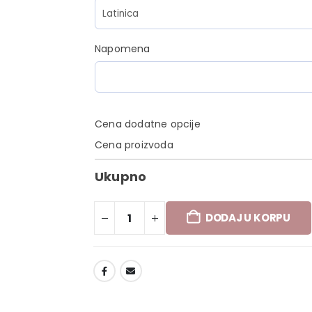
Napomena
Cena dodatne opcije
Cena proizvoda
Ukupno
DODAJ U KORPU
DODAJ U LISTU ŽELJA