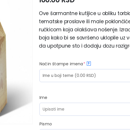
Ove šarmantne kutijice u obliku torb
tematske proslave ili male poklončiće 
ručkicom koja olakšava nošenje. Izra
boja kako bi se savršeno uklopile uz v
da upotpune sto i dodaju dozu razigra
Način štampe imena
*
?
Ime
Pismo