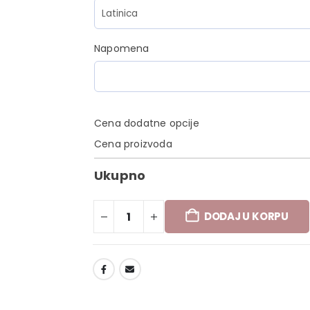
Napomena
Cena dodatne opcije
Cena proizvoda
Ukupno
DODAJ U KORPU
DODAJ U LISTU ŽELJA