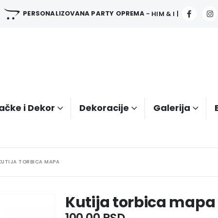
PERSONALIZOVANA PARTY OPREMA
- HIM & I |
ačke i Dekor
Dekoracije
Galerija
KUTIJA TORBICA MAPA
Kutija torbica mapa
100.00
RSD