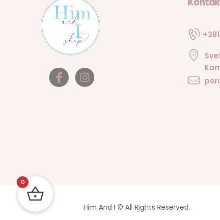
Kontak
+381
Sve
Kam
por
0
Him And I © All Rights Reserved.