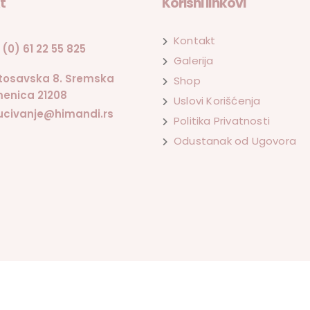
t
Korisni linkovi
Kontakt
 (0) 61 22 55 825
Galerija
tosavska 8. Sremska
Shop
enica 21208
Uslovi Korišćenja
ucivanje@himandi.rs
Politika Privatnosti
Odustanak od Ugovora