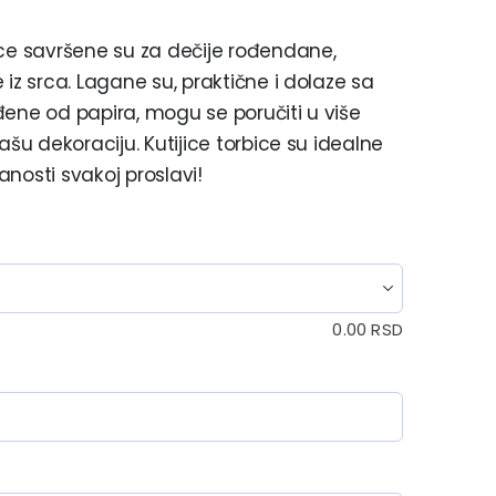
ice savršene su za dečije rođendane,
iz srca. Lagane su, praktične i dolaze sa
đene od papira, mogu se poručiti u više
ašu dekoraciju. Kutijice torbice su idealne
nosti svakoj proslavi!
0.00
RSD