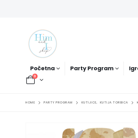
Početna
Party Program
Igr
0
HOME
PARTY PROGRAM
KUTIJICE
,
KUTIJA TORBICA