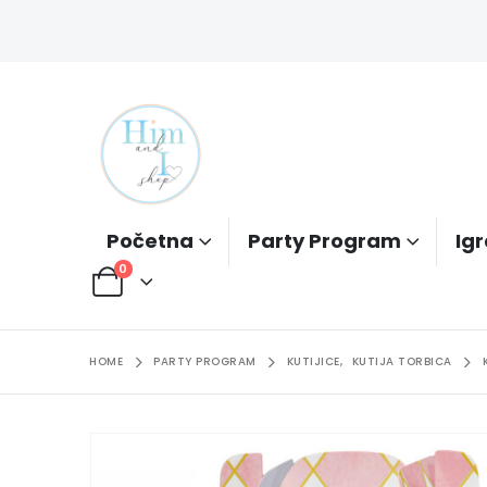
Početna
Party Program
Igr
0
HOME
PARTY PROGRAM
KUTIJICE
,
KUTIJA TORBICA