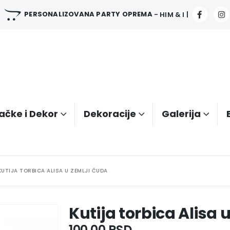
PERSONALIZOVANA PARTY OPREMA
- HIM & I |
ačke i Dekor
Dekoracije
Galerija
KUTIJA TORBICA ALISA U ZEMLJI ČUDA
Kutija torbica Alisa 
100.00
RSD