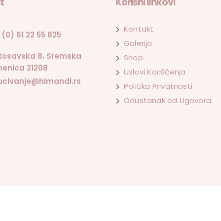
t
Korisni linkovi
Kontakt
 (0) 61 22 55 825
Galerija
tosavska 8. Sremska
Shop
enica 21208
Uslovi Korišćenja
ucivanje@himandi.rs
Politika Privatnosti
Odustanak od Ugovora