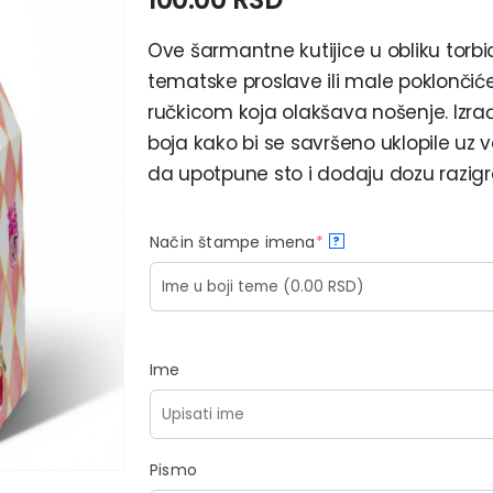
Ove šarmantne kutijice u obliku torb
tematske proslave ili male poklončiće 
ručkicom koja olakšava nošenje. Izra
boja kako bi se savršeno uklopile uz v
da upotpune sto i dodaju dozu razigra
Način štampe imena
*
?
Ime
Pismo