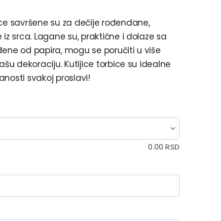
ice savršene su za dečije rođendane,
iz srca. Lagane su, praktične i dolaze sa
đene od papira, mogu se poručiti u više
ašu dekoraciju. Kutijice torbice su idealne
nosti svakoj proslavi!
0.00
RSD