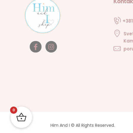
Kontak
+381
Sve
Kam
por
0
Him And I © All Rights Reserved.