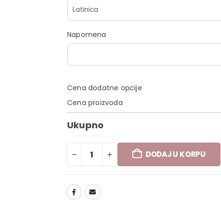
Napomena
Cena dodatne opcije
Cena proizvoda
Ukupno
DODAJ U KORPU
DODAJ U LISTU ŽELJA