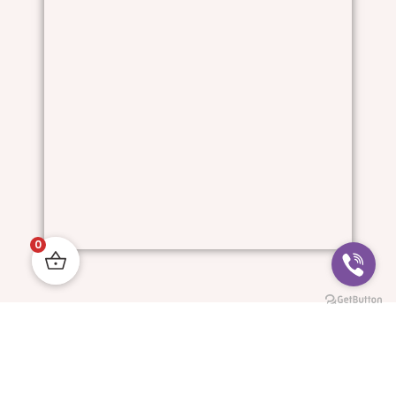
0
Him And I © All Rights Reserved.
Progressive Websites: MyDigitalStudio.website