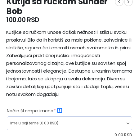
Kutija sa ručkom Sunđer
Bob
100.00
RSD
Kutijice sa ručkom unose dašak nežnosti i stila u svaku
proslavu! Bilo da ih koristiš za male poklone, zahvalnice ili
slatkiše, sigurno će izmamiti osmeh svakome ko ih primi.
Zahvaljujući praktičnoj ručkici i mogućnosti
personalizovanog dizajna, ove kutijice su savršen spoj
jednostavnosti i elegancije. Dostupne u raznim temama
i bojama, lako se uklapaju u svaku dekoraciju. Divan su
završni detalj koji upotpunjuje sto i dodaje toplu, veselu
notu svakom događaju.
Način štampe imena
*
?
0.00
RSD