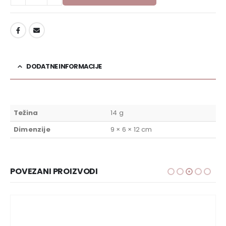
DODAJ U LISTU ŽELJA
DODATNE INFORMACIJE
Težina
14 g
Dimenzije
9 × 6 × 12 cm
POVEZANI PROIZVODI