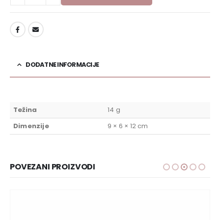
DODAJ U LISTU ŽELJA
DODATNE INFORMACIJE
Težina
14 g
Dimenzije
9 × 6 × 12 cm
POVEZANI PROIZVODI