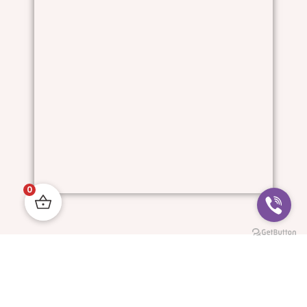
0
Him And I © All Rights Reserved.
Progressive Websites: MyDigitalStudio.website