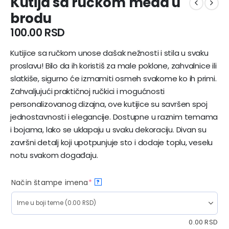
Kutija sa ručkom meda u
brodu
100.00
RSD
Kutijice sa ručkom unose dašak nežnosti i stila u svaku
proslavu! Bilo da ih koristiš za male poklone, zahvalnice ili
slatkiše, sigurno će izmamiti osmeh svakome ko ih primi.
Zahvaljujući praktičnoj ručkici i mogućnosti
personalizovanog dizajna, ove kutijice su savršen spoj
jednostavnosti i elegancije. Dostupne u raznim temama
i bojama, lako se uklapaju u svaku dekoraciju. Divan su
završni detalj koji upotpunjuje sto i dodaje toplu, veselu
notu svakom događaju.
Način štampe imena
*
?
0.00
RSD