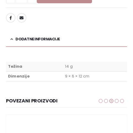
DODAJ U LISTU ŽELJA
DODATNE INFORMACIJE
Težina
14 g
Dimenzije
9 × 6 × 12 cm
POVEZANI PROIZVODI