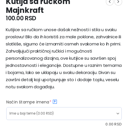
Kutija sa ručkom
Majnkraft
100.00
RSD
Kutijice sa ručkom unose dašak nežnosti i stila u svaku
proslavu! Bilo da ih koristiš za male poklone, zahvalnice ili
slatkiše, sigurno će izmamiti osmeh svakome ko ih primi.
Zahvaljujući praktičnoj ručkici i mogućnosti
personalizovanog dizajna, ove kutijice su savršen spoj
jednostavnosti i elegancije. Dostupne u raznim temama
i bojama, lako se uklapaju u svaku dekoraciju. Divan su
završni detalj koji upotpunjuje sto i dodaje toplu, veselu
notu svakom događaju.
Način štampe imena
*
?
0.00
RSD