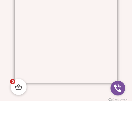
0
Him And I © All Rights Reserved.
Progressive Websites: MyDigitalStudio.website