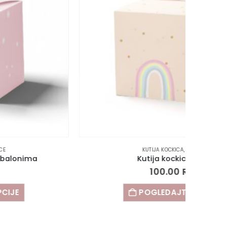
KUTIJA KOCKICA
,
KUTIJICE
Kutija kockica duga
100.00
RSD
POGLEDAJTE OPCIJE