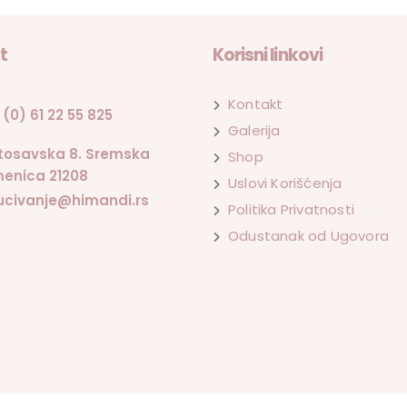
t
Korisni linkovi
Kontakt
 (0) 61 22 55 825
Galerija
tosavska 8. Sremska
Shop
enica 21208
Uslovi Korišćenja
ucivanje@himandi.rs
Politika Privatnosti
Odustanak od Ugovora