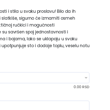
i i stila u svaku proslavu! Bilo da ih
li slatkiše, sigurno će izmamiti osmeh
tičnoj ručkici i mogućnosti
e su savršen spoj jednostavnosti i
a i bojama, lako se uklapaju u svaku
ji upotpunjuje sto i dodaje toplu, veselu notu
0.00
RSD