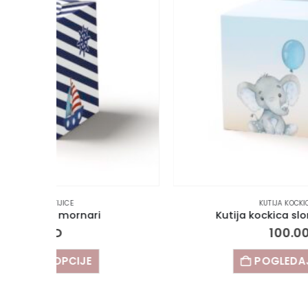
KUTIJA KOCKICA
,
KUTIJICE
Kutija kockica slonče sa balonom
100.00
RSD
POGLEDAJTE OPCIJE