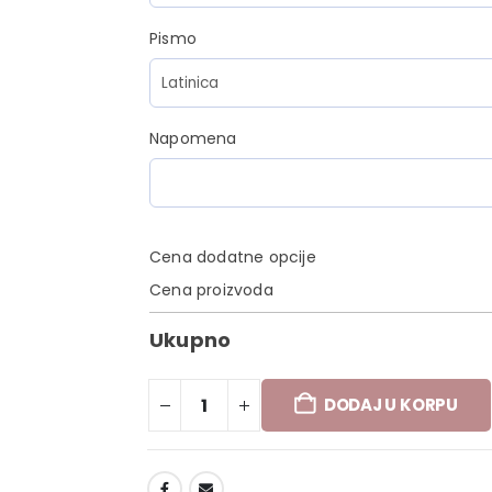
Pismo
Napomena
Cena dodatne opcije
Cena proizvoda
Ukupno
DODAJ U KORPU
DODAJ U LISTU ŽELJA