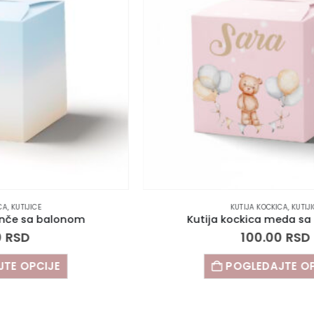
KUTIJA KOCKICA
,
KUTIJICE
Kutija kockica meda sa balonima
100.00
RSD
POGLEDAJTE OPCIJE