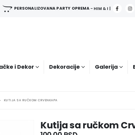
PERSONALIZOVANA PARTY OPREMA
- HIM & I |
ačke i Dekor
Dekoracije
Galerija
KUTIJA SA RUČKOM CRVENKAPA
Kutija sa ručkom C
100.00
RSD