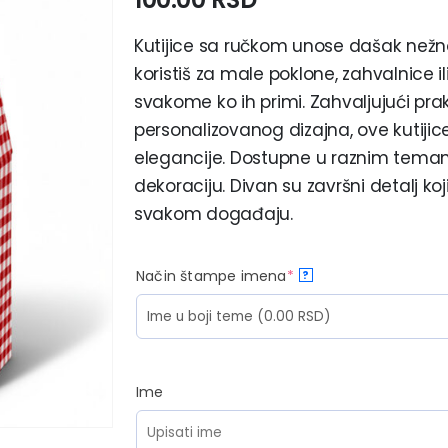
Kutijice sa ručkom unose dašak nežnost
koristiš za male poklone, zahvalnice i
svakome ko ih primi. Zahvaljujući prak
personalizovanog dizajna, ove kutijic
elegancije. Dostupne u raznim temam
dekoraciju. Divan su završni detalj ko
svakom događaju.
Način štampe imena
*
?
Ime