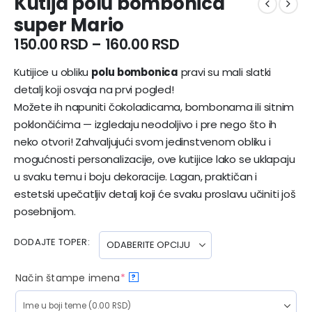
Kutija polu bombonica
super Mario
150.00
RSD
–
160.00
RSD
Kutijice u obliku
polu bombonica
pravi su mali slatki
detalj koji osvaja na prvi pogled!
Možete ih napuniti čokoladicama, bombonama ili sitnim
poklončićima — izgledaju neodoljivo i pre nego što ih
neko otvori! Zahvaljujući svom jedinstvenom obliku i
mogućnosti personalizacije, ove kutijice lako se uklapaju
u svaku temu i boju dekoracije. Lagan, praktičan i
estetski upečatljiv detalj koji će svaku proslavu učiniti još
posebnijom.
DODAJTE TOPER
Način štampe imena
*
?