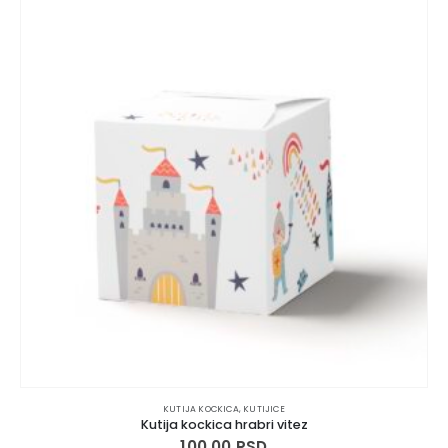
KUTIJA KOCKICA
,
KUTIJICE
Kutija kockica hrabri vitez
100.00
RSD