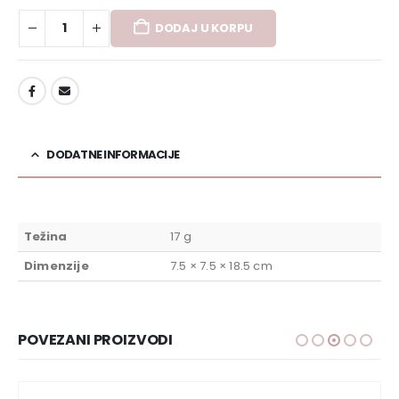
DODAJ U KORPU
DODAJ U LISTU ŽELJA
DODATNE INFORMACIJE
Težina
17 g
Dimenzije
7.5 × 7.5 × 18.5 cm
POVEZANI PROIZVODI