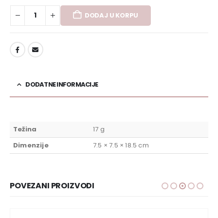
DODAJ U KORPU
DODAJ U LISTU ŽELJA
DODATNE INFORMACIJE
Težina
17 g
Dimenzije
7.5 × 7.5 × 18.5 cm
POVEZANI PROIZVODI