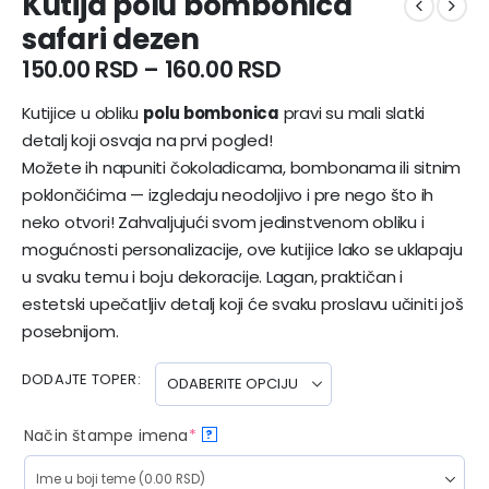
Kutija polu bombonica
safari dezen
150.00
RSD
–
160.00
RSD
Kutijice u obliku
polu bombonica
pravi su mali slatki
detalj koji osvaja na prvi pogled!
Možete ih napuniti čokoladicama, bombonama ili sitnim
poklončićima — izgledaju neodoljivo i pre nego što ih
neko otvori! Zahvaljujući svom jedinstvenom obliku i
mogućnosti personalizacije, ove kutijice lako se uklapaju
u svaku temu i boju dekoracije. Lagan, praktičan i
estetski upečatljiv detalj koji će svaku proslavu učiniti još
posebnijom.
DODAJTE TOPER
Način štampe imena
*
?