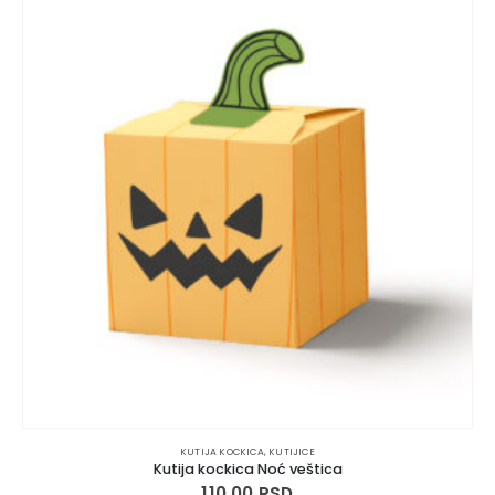
KUTIJA KOCKICA
,
KUTIJICE
Kutija kockica Noć veštica
110.00
RSD