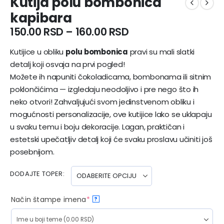
Kutija polu bombonica
kapibara
150.00
RSD
–
160.00
RSD
Kutijice u obliku
polu bombonica
pravi su mali slatki
detalj koji osvaja na prvi pogled!
Možete ih napuniti čokoladicama, bombonama ili sitnim
poklončićima — izgledaju neodoljivo i pre nego što ih
neko otvori! Zahvaljujući svom jedinstvenom obliku i
mogućnosti personalizacije, ove kutijice lako se uklapaju
u svaku temu i boju dekoracije. Lagan, praktičan i
estetski upečatljiv detalj koji će svaku proslavu učiniti još
posebnijom.
DODAJTE TOPER
Način štampe imena
*
?