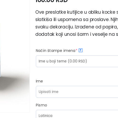
Ove preslatke kutijice u obliku kocke
slatkiša ili uspomena sa proslave. Nj
svaku dekoraciju. Izrađene od papira, 
dodatak koji unosi šarm i veselje na s
Način štampe imena
*
?
Ime
Pismo