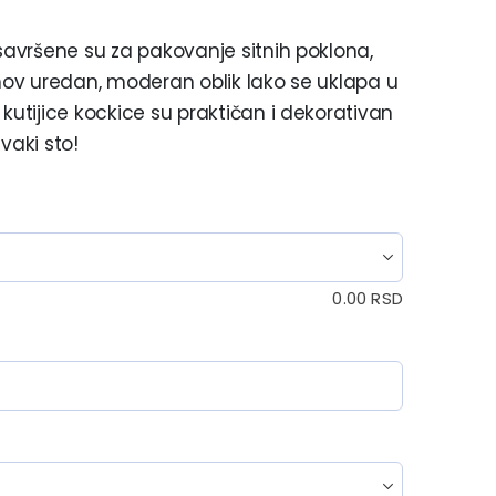
 savršene su za pakovanje sitnih poklona,
ihov uredan, moderan oblik lako se uklapa u
kutijice kockice su praktičan i dekorativan
vaki sto!
0.00
RSD