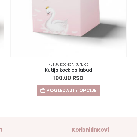
KUTIJA KOCKICA
,
KUTIJICE
Kutija kockica labud
100.00
RSD
POGLEDAJTE OPCIJE
t
Korisni linkovi