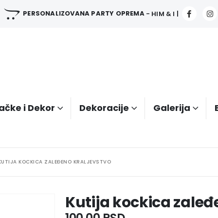
PERSONALIZOVANA PARTY OPREMA
- HIM & I |
ačke i Dekor
Dekoracije
Galerija
KUTIJA KOCKICA ZALEĐENO KRALJEVSTVO
Kutija kockica zaleđ
100.00
RSD