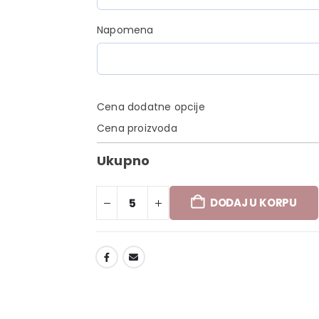
Napomena
Cena dodatne opcije
Cena proizvoda
Ukupno
DODAJ U KORPU
DODAJ U LISTU ŽELJA