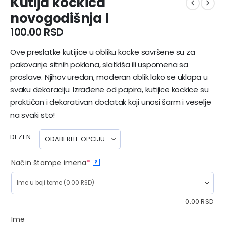
Kutija kockica
novogodišnja I
100.00
RSD
Ove preslatke kutijice u obliku kocke savršene su za
pakovanje sitnih poklona, slatkiša ili uspomena sa
proslave. Njihov uredan, moderan oblik lako se uklapa u
svaku dekoraciju. Izrađene od papira, kutijice kockice su
praktičan i dekorativan dodatak koji unosi šarm i veselje
na svaki sto!
DEZEN
Način štampe imena
*
?
0.00
RSD
Ime