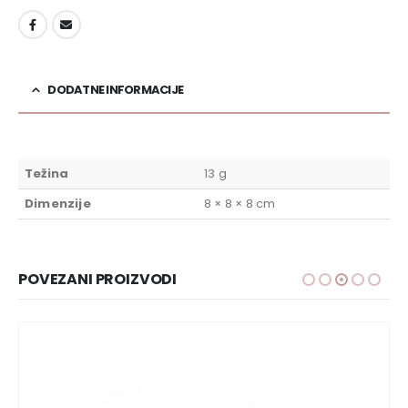
DODAJ U LISTU ŽELJA
DODATNE INFORMACIJE
Težina
13 g
Dimenzije
8 × 8 × 8 cm
POVEZANI PROIZVODI