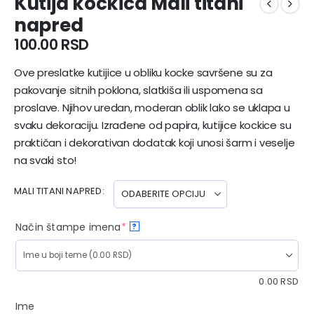
Kutija kockica Mali titani
napred
100.00
RSD
Ove preslatke kutijice u obliku kocke savršene su za
pakovanje sitnih poklona, slatkiša ili uspomena sa
proslave. Njihov uredan, moderan oblik lako se uklapa u
svaku dekoraciju. Izrađene od papira, kutijice kockice su
praktičan i dekorativan dodatak koji unosi šarm i veselje
na svaki sto!
MALI TITANI NAPRED
Način štampe imena
*
?
0.00
RSD
Ime