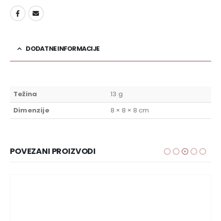
DODAJ U LISTU ŽELJA
DODATNE INFORMACIJE
Težina
13 g
Dimenzije
8 × 8 × 8 cm
POVEZANI PROIZVODI