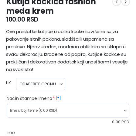
Kutija kockica fashion
meda krem
100.00
RSD
Ove preslatke kutijice u obliku kocke savršene su za
pakovanje sitnih poklona, slatkiša ili uspomena sa
proslave. Njihov uredan, moderan oblik lako se uklapa u
svaku dekoraciju. Izrađene od papira, kutijice kockice su
praktičan i dekorativan dodatak koji unosi šarm i veselje
na svaki sto!
LIK
Način štampe imena
*
?
0.00
RSD
Ime