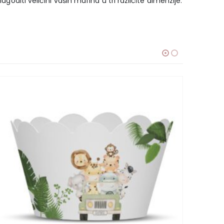
goditi veličini vaših mafina u tri različite dimenzije.