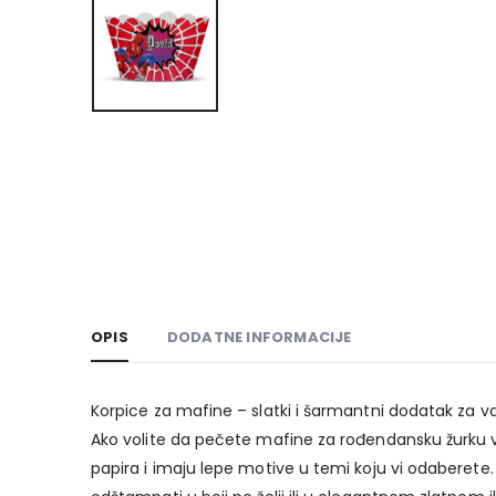
OPIS
DODATNE INFORMACIJE
Korpice za mafine – slatki i šarmantni dodatak za v
Ako volite da pečete mafine za rođendansku žurku va
papira i imaju lepe motive u temi koju vi odaberet