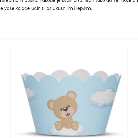
i srebrnom otisku. Takođe je svaki dizajniran tako da se može prila
 vaše kolače učiniti još ukusnijim i lepšim.