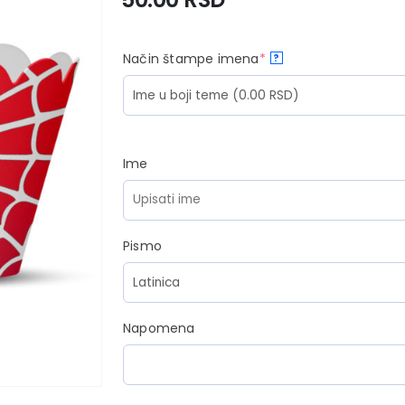
Način štampe imena
*
?
Ime
Pismo
Napomena