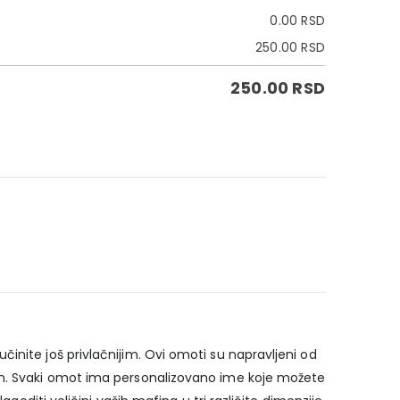
0.00
RSD
250.00
RSD
250.00
RSD
inite još privlačnijim. Ovi omoti su napravljeni od
jom. Svaki omot ima personalizovano ime koje možete