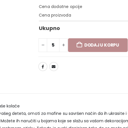
Cena dodatne opcije
Cena proizvoda
Ukupno
DODAJ U KORPU
DODAJ U LISTU ŽELJA
aše kolače
šeg deteta, omoti za mafine su savršen način da ih ukrasite i uč
e. Možete ih naručiti u bojama koje se slažu sa vašom dekoraci