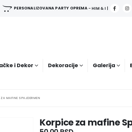
PERSONALIZOVANA PARTY OPREMA
- HIM & I |
ačke i Dekor
Dekoracije
Galerija
 ZA MAFINE SPAJDERMEN
Korpice za mafine 
50.00
RSD