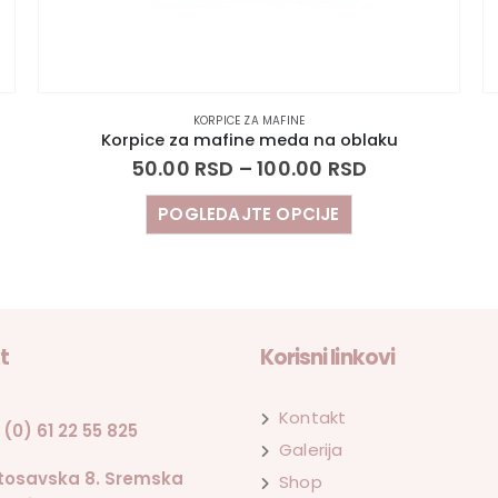
KORPICE ZA MAFINE
Korpice za mafine meda na oblaku
50.00
RSD
–
100.00
RSD
POGLEDAJTE OPCIJE
t
Korisni linkovi
Kontakt
 (0) 61 22 55 825
Galerija
tosavska 8. Sremska
Shop