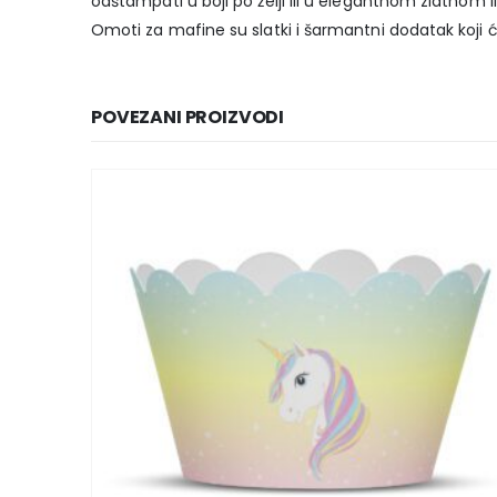
odštampati u boji po želji ili u elegantnom zlatnom il
Omoti za mafine su slatki i šarmantni dodatak koji će
POVEZANI PROIZVODI