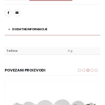
DODAJ U LISTU ŽELJA
DODATNE INFORMACIJE
Težina
3 g
POVEZANI PROIZVODI