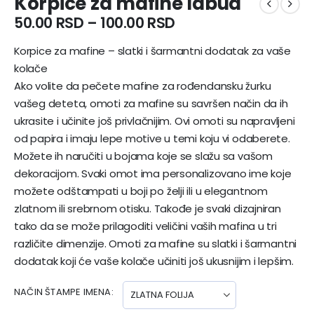
Korpice za mafine labud
50.00
RSD
–
100.00
RSD
Korpice za mafine – slatki i šarmantni dodatak za vaše
kolače
Ako volite da pečete mafine za rođendansku žurku
vašeg deteta, omoti za mafine su savršen način da ih
ukrasite i učinite još privlačnijim. Ovi omoti su napravljeni
od papira i imaju lepe motive u temi koju vi odaberete.
Možete ih naručiti u bojama koje se slažu sa vašom
dekoracijom. Svaki omot ima personalizovano ime koje
možete odštampati u boji po želji ili u elegantnom
zlatnom ili srebrnom otisku. Takođe je svaki dizajniran
tako da se može prilagoditi veličini vaših mafina u tri
različite dimenzije. Omoti za mafine su slatki i šarmantni
dodatak koji će vaše kolače učiniti još ukusnijim i lepšim.
NAČIN ŠTAMPE IMENA