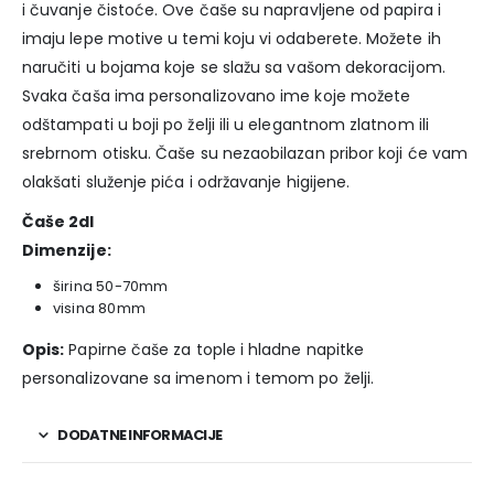
i čuvanje čistoće. Ove čaše su napravljene od papira i
imaju lepe motive u temi koju vi odaberete. Možete ih
naručiti u bojama koje se slažu sa vašom dekoracijom.
Svaka čaša ima personalizovano ime koje možete
odštampati u boji po želji ili u elegantnom zlatnom ili
srebrnom otisku. Čaše su nezaobilazan pribor koji će vam
olakšati služenje pića i održavanje higijene.
Čaše 2dl
Dimenzije:
širina 50-70mm
visina 80mm
Opis:
Papirne čaše za tople i hladne napitke
personalizovane sa imenom i temom po želji.
DODATNE INFORMACIJE