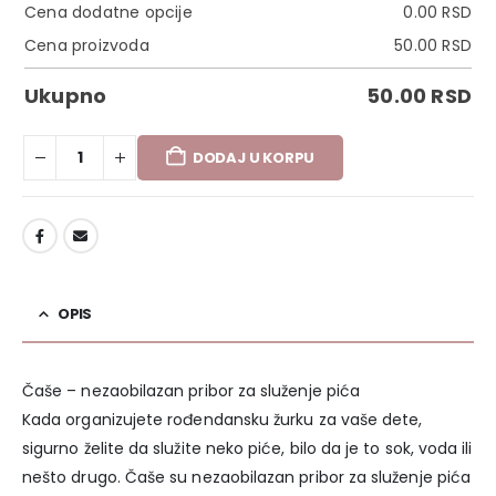
Cena dodatne opcije
0.00
RSD
Cena proizvoda
50.00
RSD
Ukupno
50.00
RSD
DODAJ U KORPU
DODAJ U LISTU ŽELJA
OPIS
Čaše – nezaobilazan pribor za služenje pića
Kada organizujete rođendansku žurku za vaše dete,
sigurno želite da služite neko piće, bilo da je to sok, voda ili
nešto drugo. Čaše su nezaobilazan pribor za služenje pića