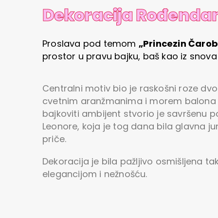
Dekoracija Rođenda
Proslava pod temom
„Princezin Čarob
prostor u pravu bajku, baš kao iz snov
Centralni motiv bio je raskošni roze dv
cvetnim aranžmanima i morem balona u 
bajkoviti ambijent stvorio je savršenu p
Leonore, koja je tog dana bila glavna j
priče.
Dekoracija je bila pažljivo osmišljena ta
elegancijom i nežnošću.