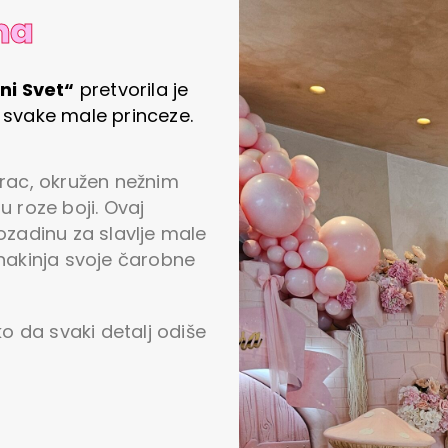
na
ni Svet“
pretvorila je
a svake male princeze.
orac, okružen nežnim
roze boji. Ovaj
ozadinu za slavlje male
unakinja svoje čarobne
ko da svaki detalj odiše