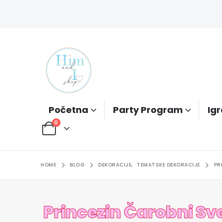
Početna
Party Program
Igr
0
HOME
BLOG
DEKORACIJE
,
TEMATSKE DEKORACIJE
PR
Princezin Čarobni Sve