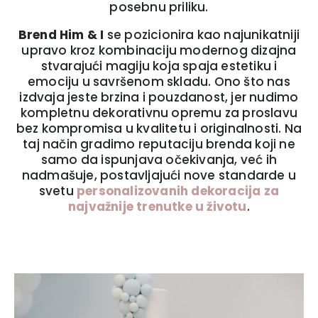
posebnu priliku.
Brend Him & I
se pozicionira kao najunikatniji
upravo kroz kombinaciju modernog dizajna
stvarajući magiju koja spaja estetiku i
emociju u savršenom skladu. Ono što nas
izdvaja jeste brzina i pouzdanost, jer nudimo
kompletnu dekorativnu opremu za proslavu
bez kompromisa u kvalitetu i originalnosti. Na
taj način gradimo reputaciju brenda koji ne
samo da ispunjava očekivanja, već ih
nadmašuje, postavljajući nove standarde u
svetu
personalizovanih dekoracija za
najvažnije trenutke u životu
.