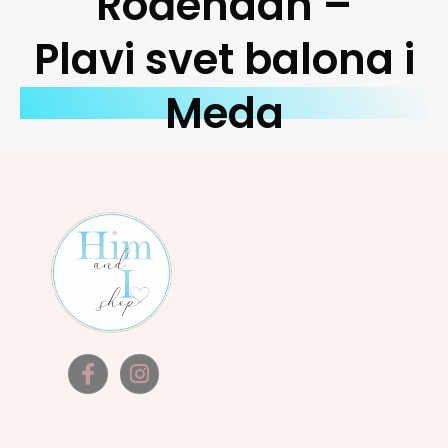
Rođendan –
Plavi svet balona i
Meda