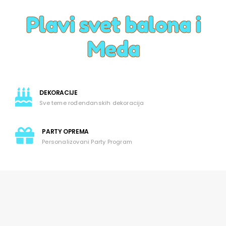
Plavi svet balona i
Meda
DEKORACIJE
Sve teme rođendanskih dekoracija
PARTY OPREMA
Personalizovani Party Program