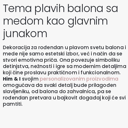
Tema plavih balona sa
medom kao glavnim
junakom
Dekoracija za rođendan u plavom svetu balona i
mede nije samo estetski izbor, već i način da se
stvori emotivna priča. Ona povezuje simboliku
detinjstva, nežnosti i igre sa modernim detaljima
koji čine proslavu praktičnom i funkcionalnom.
Him & I
svojim
personalizovanim proizvodima
omogućava da svaki detalj bude prilagođen
slavljeniku, od balona do zahvalnica, pa se
rođendan pretvara u bajkovit događaj koji će svi
pamtiti.