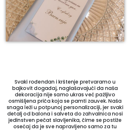
Svaki rođendan i krštenje pretvaramo u
bajkovit događaj, naglašavajući da naša
dekoracija nije samo ukras već pažljivo
osmišljena priča koja se pamti zauvek. Naša
snaga leži u potpunoj personalizaciji, jer svaki
detalj od balona i salveta do zahvalnica nosi
jedinstven pečat slavljenika, čime se postiže
osećaj da je sve napravljeno samo za tu