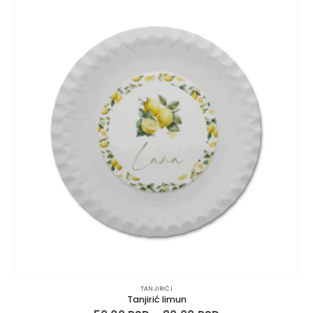
TANJIRIĆI
Tanjirić limun