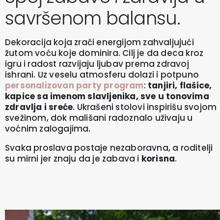
savršenom balansu.
Dekoracija koja zrači energijom zahvaljujući
žutom voću koje dominira. Cilj je da deca kroz
igru i radost razvijaju ljubav prema zdravoj
ishrani. Uz veselu atmosferu dolazi i potpuno
personalizovan party program
:
tanjiri, flašice,
kapice sa imenom slavljenika, sve u tonovima
zdravlja i sreće
. Ukrašeni stolovi inspirišu svojom
svežinom, dok mališani radoznalo uživaju u
voćnim zalogajima.
Svaka proslava postaje nezaboravna, a roditelji
su mirni jer znaju da je zabava i
korisna
.