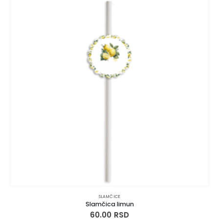
SLAMČICE
Slamčica limun
60.00
RSD