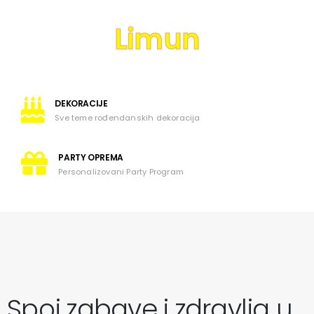
L
i
m
u
n
DEKORACIJE
Sve teme rođendanskih dekoracija
PARTY OPREMA
Personalizovani Party Program
Spoj zabave i zdravlja u