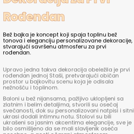
Rođendan
Bež bajka je koncept koji spaja toplinu bež
tonova i eleganciju personalizovane dekoracije,
stvarajući savršenu atmosferu za prvi
rođendan.
Upravo jedna takva dekoracija obeležila je prvi
rođendan jednoj Staši, pretvarajući običan
prostor u bajkovitu scenu koja je odisala
nežnošću i toplinom.
Baloni u bež nijansama, pažljivo uklopljeni sa
zlatnim i belim detaljima, stvorili su osećaj
svečanosti, dok su personalizovani natpisi i sitni
ukrasi dodali intimnu notu. Stolovi su bili
ukrašeni sa jasnim akcentima elegancije, sve je
bilo osmišljeno da se mali slavljenik oseća