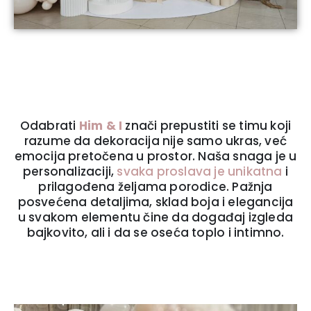
Odabrati
Him & I
znači prepustiti se timu koji
razume da dekoracija nije samo ukras, već
emocija pretočena u prostor. Naša snaga je u
personalizaciji,
svaka proslava je unikatna
i
prilagođena željama porodice. Pažnja
posvećena detaljima, sklad boja i elegancija
u svakom elementu čine da događaj izgleda
bajkovito, ali i da se oseća toplo i intimno.